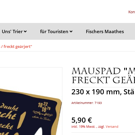
Kon
Uns' Trier
für Touristen
Fischers Maathes
 freckt geärjert"
Mauspad "M
freckt geä
230 x 190 mm, St
Artikelnummer:
7193
5,90 €
inkl. 19% Mwst. , zzgl.
Versand