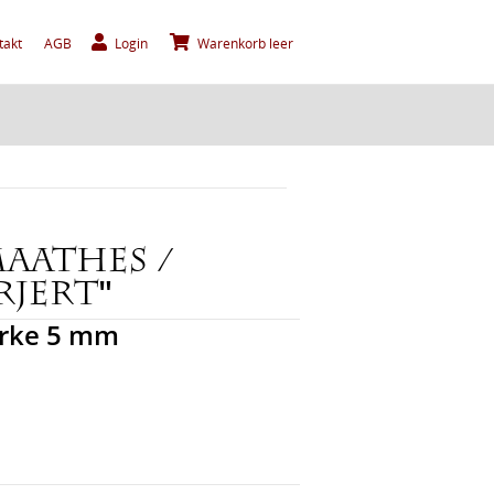
takt
AGB
Login
Warenkorb leer
aathes /
rjert"
ärke 5 mm